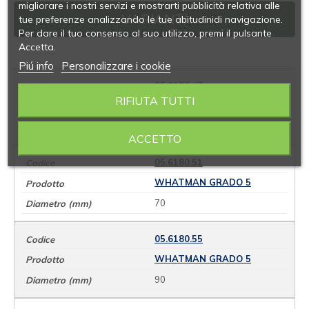
migliorare i nostri servizi e mostrarti pubblicità relativa alle
VARIANTI
tue preferenze analizzando le tue abitudinidi navigazione.
Per dare il tuo consenso al suo utilizzo, premi il pulsante
Accetta.
Piú info
Personalizzare i cookie
05.6180.47
RIFIUTA TUTTI
WHATMAN GRADO 5
55
ACCETTO
05.6180.51
WHATMAN GRADO 5
70
05.6180.55
WHATMAN GRADO 5
90