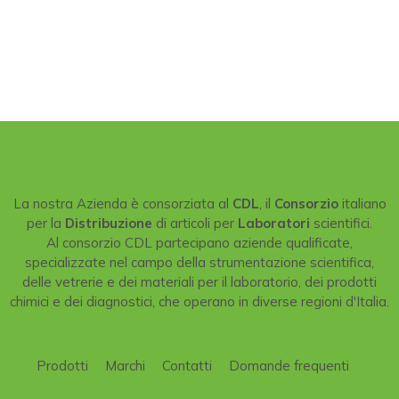
La nostra Azienda è consorziata al
CDL
, il
Consorzio
italiano
per la
Distribuzione
di articoli per
Laboratori
scientifici.
Al consorzio CDL partecipano aziende qualificate,
specializzate nel campo della strumentazione scientifica,
delle vetrerie e dei materiali per il laboratorio, dei prodotti
chimici e dei diagnostici, che operano in diverse regioni d'Italia.
Prodotti
Marchi
Contatti
Domande frequenti