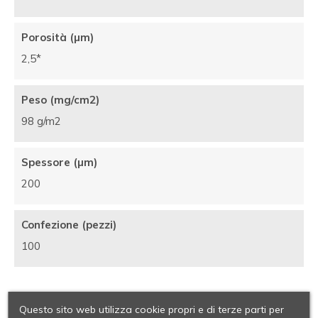
Porosità (µm)
2,5*
Peso (mg/cm2)
98 g/m2
Spessore (µm)
200
Confezione (pezzi)
100
Questo sito web utilizza cookie propri e di terze parti per