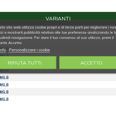
VARIANTI
to sito web utilizza cookie propri e di terze parti per migliorare i nos
izi e mostrarti pubblicità relativa alle tue preferenze analizzando le t
udinidi navigazione. Per dare il tuo consenso al suo utilizzo, premi il
ante Accetta.
 MG B
info
Personalizzare i cookie
 MG B
RIFIUTA TUTTI
ACCETTO
 MG B
 MG B
 MG B
 MG B
 MG B
 MG B