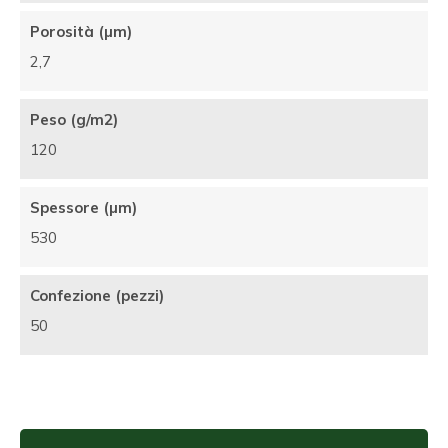
Porosità (µm)
2,7
Peso (g/m2)
120
Spessore (µm)
530
Confezione (pezzi)
50