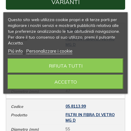
VARIANTI
Questo sito web utilizza cookie propri e di terze parti per
migliorare i nostri servizi e mostrarti pubblicità relativa alle
05.8111.99
tue preferenze analizzando le tue abitudinidi navigazione.
Per dare il tuo consenso al suo utilizzo, premi il pulsante
FILTRI IN FIBRA DI VETRO
Accetta.
MG D
Piú info
Personalizzare i cookie
25
RIFIUTA TUTTI
05.8112.99
FILTRI IN FIBRA DI VETRO
ACCETTO
MG D
47
05.8113.99
FILTRI IN FIBRA DI VETRO
MG D
55