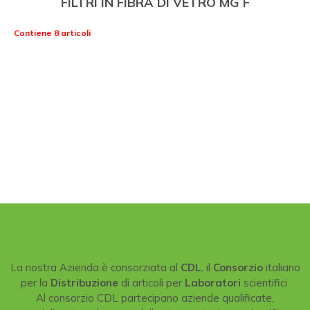
FILTRI IN FIBRA DI VETRO MG F
Contiene 8 articoli
La nostra Azienda è consorziata al
CDL
, il
Consorzio
italiano
per la
Distribuzione
di articoli per
Laboratori
scientifici.
Al consorzio CDL partecipano aziende qualificate,