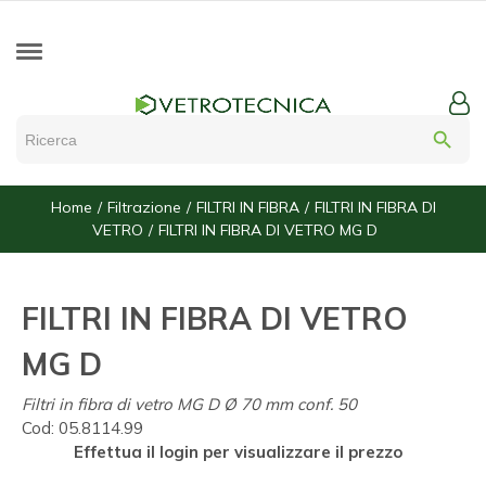
search
Home
Filtrazione
FILTRI IN FIBRA
FILTRI IN FIBRA DI
VETRO
FILTRI IN FIBRA DI VETRO MG D
FILTRI IN FIBRA DI VETRO
MG D
Filtri in fibra di vetro MG D Ø 70 mm conf. 50
Cod:
05.8114.99
Effettua il login per visualizzare il prezzo