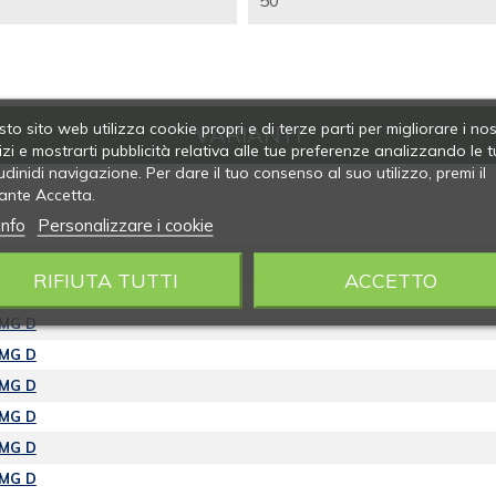
50
to sito web utilizza cookie propri e di terze parti per migliorare i nos
VARIANTI
izi e mostrarti pubblicità relativa alle tue preferenze analizzando le t
udinidi navigazione. Per dare il tuo consenso al suo utilizzo, premi il
ante Accetta.
info
Personalizzare i cookie
 MG D
RIFIUTA TUTTI
ACCETTO
 MG D
 MG D
 MG D
 MG D
 MG D
 MG D
 MG D