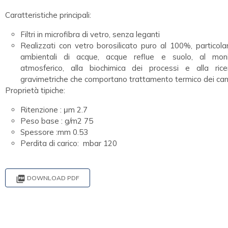
Caratteristiche principali:
Filtri in microfibra di vetro, senza leganti
Realizzati con vetro borosilicato puro al 100%, particola
ambientali di acque, acque reflue e suolo, al monit
atmosferico, alla biochimica dei processi e alla rice
gravimetriche che comportano trattamento termico dei cam
Proprietà tipiche:
Ritenzione : μm 2.7
Peso base : g/m2 75
Spessore :mm 0.53
Perdita di carico: mbar 120

DOWNLOAD PDF