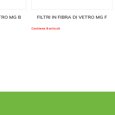
ETRO MG B
FILTRI IN FIBRA DI VETRO MG F
Contiene 8 articoli