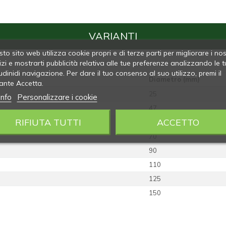
VARIANTI
to sito web utilizza cookie propri e di terze parti per migliorare i nos
izi e mostrarti pubblicità relativa alle tue preferenze analizzando le t
udinidi navigazione. Per dare il tuo consenso al suo utilizzo, premi il
Diametro (mm)
ante Accetta.
25
info
Personalizzare i cookie
47
RIFIUTA TUTTI
ACCETTO
55
70
90
110
125
150