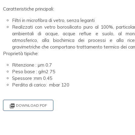
Caratteristiche principali:
Filtri in microfibra di vetro, senza leganti
Realizzati con vetro borosilicato puro al 100%, particola
ambientali di acque, acque reflue e suolo, al monit
atmosferico, alla biochimica dei processi e alla rice
gravimetriche che comportano trattamento termico dei cam
Proprietà tipiche:
Ritenzione : μm 0.7
Peso base : g/m2 75
Spessore :mm 0.45
Perdita di carico: mbar 120

DOWNLOAD PDF