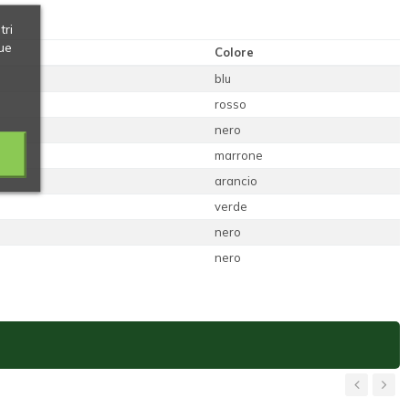
tri
ue
Colore
blu
rosso
nero
marrone
arancio
verde
nero
nero
‹
›