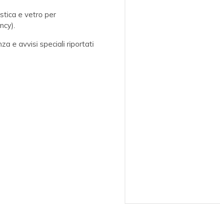
astica e vetro per
ncy).
nza e avvisi speciali riportati