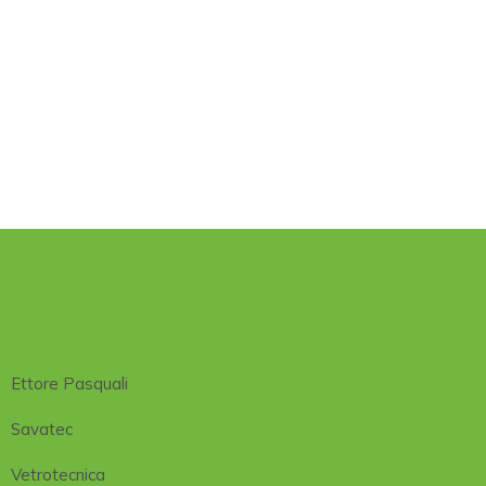
Ettore Pasquali
Savatec
Vetrotecnica