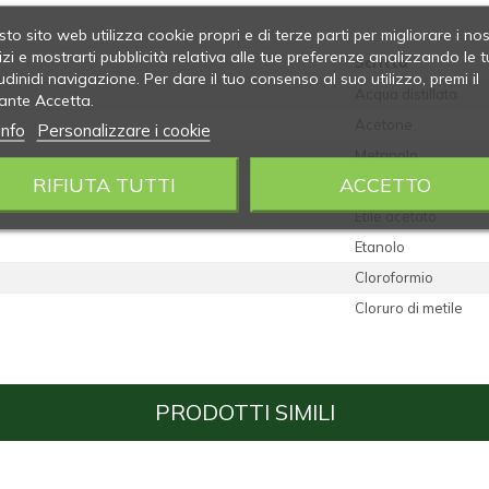
to sito web utilizza cookie propri e di terze parti per migliorare i nos
izi e mostrarti pubblicità relativa alle tue preferenze analizzando le t
Scritta
udinidi navigazione. Per dare il tuo consenso al suo utilizzo, premi il
Acqua distillata
ante Accetta.
Acetone
info
Personalizzare i cookie
Metanolo
RIFIUTA TUTTI
ACCETTO
Isopropanolo
Etile acetato
Etanolo
Cloroformio
Cloruro di metile
PRODOTTI SIMILI