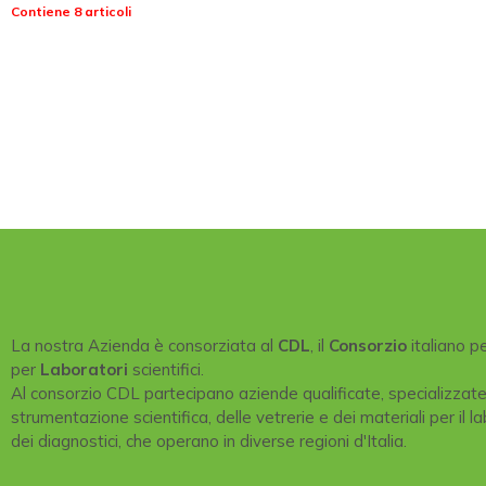
Contiene 8 articoli
La nostra Azienda è consorziata al
CDL
, il
Consorzio
italiano p
per
Laboratori
scientifici.
Al consorzio CDL partecipano aziende qualificate, specializzat
strumentazione scientifica, delle vetrerie e dei materiali per il la
dei diagnostici, che operano in diverse regioni d'Italia.