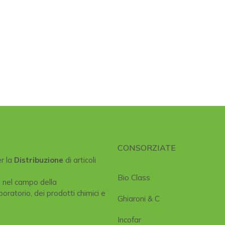
CONSORZIATE
er la
Distribuzione
di articoli
Bio Class
e nel campo della
boratorio, dei prodotti chimici e
Ghiaroni & C
Incofar