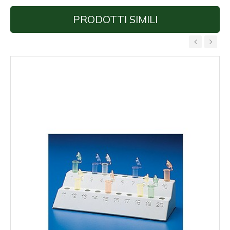
PRODOTTI SIMILI
‹
›