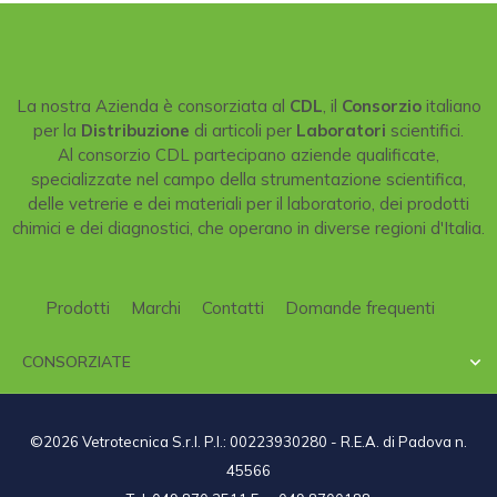
La nostra Azienda è consorziata al
CDL
, il
Consorzio
italiano
per la
Distribuzione
di articoli per
Laboratori
scientifici.
Al consorzio CDL partecipano aziende qualificate,
specializzate nel campo della strumentazione scientifica,
delle vetrerie e dei materiali per il laboratorio, dei prodotti
chimici e dei diagnostici, che operano in diverse regioni d'Italia.
Prodotti
Marchi
Contatti
Domande frequenti
CONSORZIATE

©2026 Vetrotecnica S.r.l. P.I.: 00223930280 - R.E.A. di Padova n.
45566