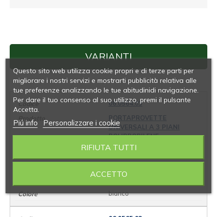
VARIANTI
Questo sito web utilizza cookie propri e di terze parti per
migliorare i nostri servizi e mostrarti pubblicità relativa alle
tue preferenze analizzando le tue abitudinidi navigazione.
Per dare il tuo consenso al suo utilizzo, premi il pulsante
06.0564.03
Accetta.
PORTAPROVETTE
Piú info
Personalizzare i cookie
UNIVERSALI A 3 PIANI
POLIPROPILENE
RIFIUTA TUTTI
90
13
ACCETTO
105 x 246 x 64
bianco