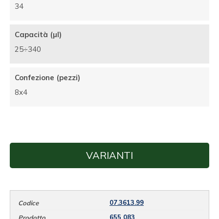
34
Capacità (µl)
25÷340
Confezione (pezzi)
8x4
VARIANTI
07.3613.99
655 083