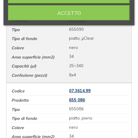
07.3616.99
ACCETTO
655 090
655090
piatto, µClear
nero
34
25÷340
8x4
07.3614.99
655 086
655086
piatto, pieno
nero
34