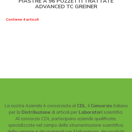
PIASTRE A 96 POZZETTI TRATTATE
ADVANCED TC GREINER
Contiene 4 articoli
La nostra Azienda è consorziata al
CDL
, il
Consorzio
italiano
per la
Distribuzione
di articoli per
Laboratori
scientifici.
Al consorzio CDL partecipano aziende qualificate,
specializzate nel campo della strumentazione scientifica,
delle vetrerie e dei materiali per il laboratorio, dei prodotti