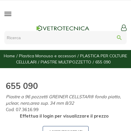
search
Home
Plastica Monouso e accessori
PLASTICA PER COLTURE
CELLULARI
PIASTRE MULTIPOZZETTO
655 090
655 090
Piastre a 96 pozzetti GREINER CELLSTAR® fondo piatto,
µclear, nero,area sup. 34 mm 8/32
Cod:
07.3616.99
Effettua il login per visualizzare il prezzo