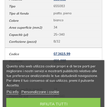
655083
piatto, pieno
bianco
34
25÷340
8/32
07.3615.99
655 098
Questo sito web utilizza cookie propri e di terze parti per
655098
migliorare i nostri servizi e mostrarti pubblicità relativa alle
piatto, µClear
tue preferenze analizzando le tue abitudinidi navigazione.
Per dare il tuo consenso al suo utilizzo, premi il pulsante
bianco
Accetta.
34
Piú info
Personalizzare i cookie
25÷340
8x4
RIFIUTA TUTTI