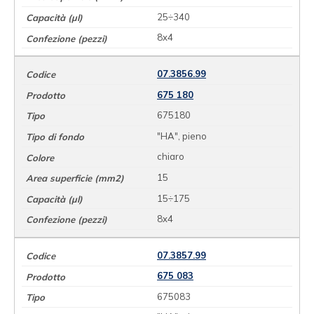
25÷340
8x4
07.3856.99
675 180
675180
"HA", pieno
chiaro
15
15÷175
8x4
07.3857.99
675 083
675083