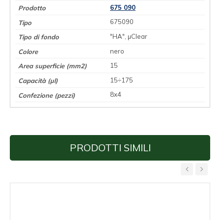
675 090
675090
"HA", µClear
nero
15
15÷175
8x4
PRODOTTI SIMILI
‹
›