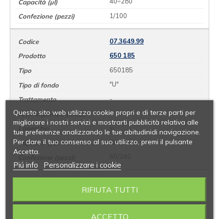
40÷280
1/100
07.3649.99
650 185
650185
"U"
-
Questo sito web utilizza cookie propri e di terze parti per
-
migliorare i nostri servizi e mostrarti pubblicità relativa alle
sì
tue preferenze analizzando le tue abitudinidi navigazione.
Per dare il tuo consenso al suo utilizzo, premi il pulsante
40÷280
Accetta.
60/240
Piú info
Personalizzare i cookie
07.3650.99
RIFIUTA TUTTI
651 180
651180
ACCETTO