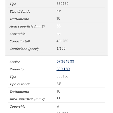
650160
"U"
TC
35
no
40÷280
1/100
07.3648.99
650 180
650180
"U"
TC
35
sì