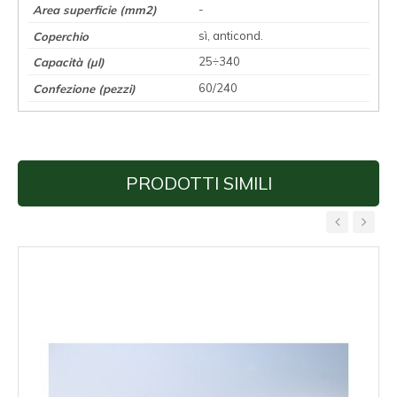
-
sì, anticond.
25÷340
60/240
PRODOTTI SIMILI
‹
›