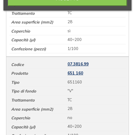
"V"
TC
28
sì
40÷200
1/100
07.3816.99
651 160
651160
"V"
TC
28
no
40÷200