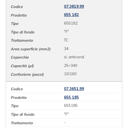
07.3819.99
655 182
655182
"F"
TC
34
si, anticond.
25÷340
10/160
07.3651.99
655 185
655185
"F"
-