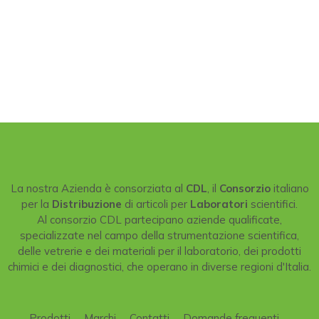
La nostra Azienda è consorziata al
CDL
, il
Consorzio
italiano
per la
Distribuzione
di articoli per
Laboratori
scientifici.
Al consorzio CDL partecipano aziende qualificate,
specializzate nel campo della strumentazione scientifica,
delle vetrerie e dei materiali per il laboratorio, dei prodotti
chimici e dei diagnostici, che operano in diverse regioni d'Italia.
Prodotti
Marchi
Contatti
Domande frequenti