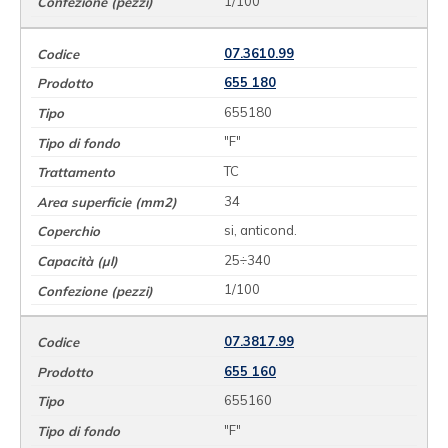
1/100
07.3610.99
655 180
655180
"F"
TC
34
si, anticond.
25÷340
1/100
07.3817.99
655 160
655160
"F"