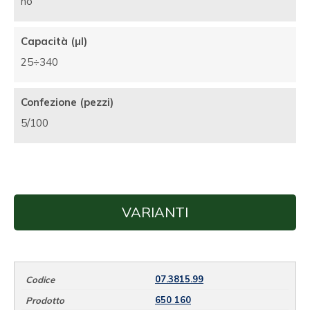
no
Capacità (µl)
25÷340
Confezione (pezzi)
5/100
VARIANTI
07.3815.99
650 160