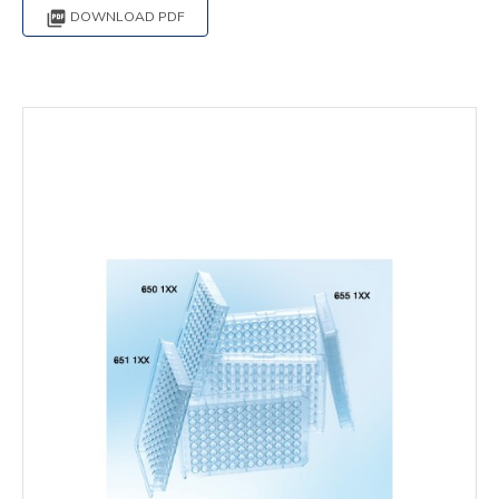

DOWNLOAD PDF