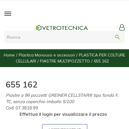
search
Home
Plastica Monouso e accessori
PLASTICA PER COLTURE
CELLULARI
PIASTRE MULTIPOZZETTO
655 162
655 162
Piastre a 96 pozzetti GREINER CELLSTAR® tipo fondo F,
TC, senza coperchio imballo 5/100
Cod:
07.3818.99
Effettua il login per visualizzare il prezzo