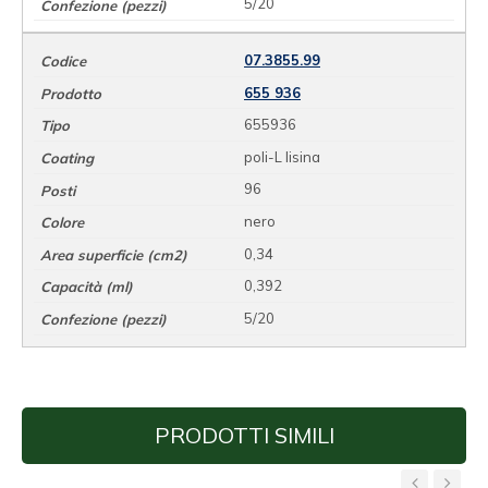
5/20
07.3855.99
655 936
655936
poli-L lisina
96
nero
0,34
0,392
5/20
PRODOTTI SIMILI