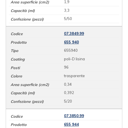
1,9
3,3
5/50
07.3849.99
655 940
655940
poli-D lisina
96
trasparente
0,34
0,392
5/20
07.3850.99
655 944