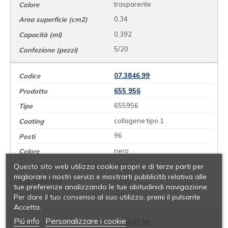
trasparente
0,34
0,392
5/20
07.3846.99
655 956
655956
collagene tipo 1
96
nero
Questo sito web utilizza cookie propri e di terze parti per
0,34
migliorare i nostri servizi e mostrarti pubblicità relativa alle
0,392
tue preferenze analizzando le tue abitudinidi navigazione.
5/20
Per dare il tuo consenso al suo utilizzo, premi il pulsante
Accetta.
Piú info
Personalizzare i cookie
07.3847.99