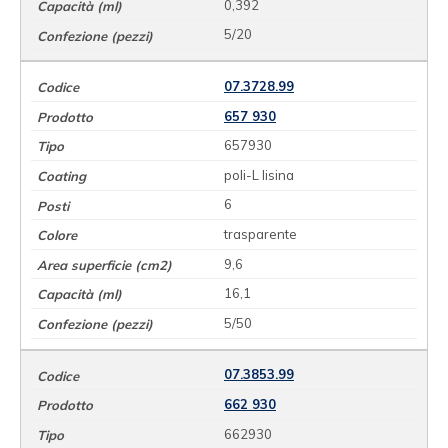
0,392
5/20
07.3728.99
657 930
657930
poli-L lisina
6
trasparente
9,6
16,1
5/50
07.3853.99
662 930
662930