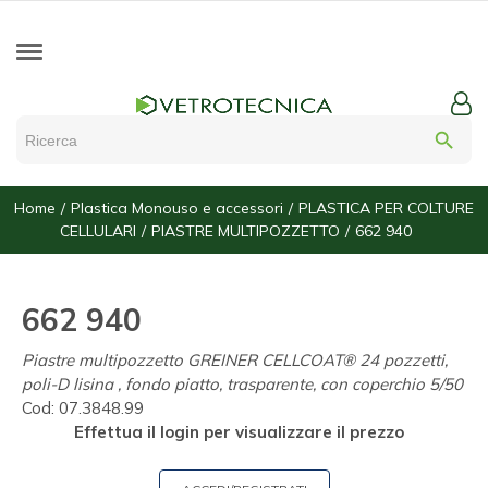
search
Home
Plastica Monouso e accessori
PLASTICA PER COLTURE
CELLULARI
PIASTRE MULTIPOZZETTO
662 940
662 940
Piastre multipozzetto GREINER CELLCOAT® 24 pozzetti,
poli-D lisina , fondo piatto, trasparente, con coperchio 5/50
Cod:
07.3848.99
Effettua il login per visualizzare il prezzo