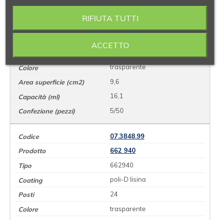
657 940
RIFIUTA TUTTI
657940
poli-D lisina
ACCETTO
6
trasparente
9,6
16,1
5/50
07.3848.99
662 940
662940
poli-D lisina
24
trasparente