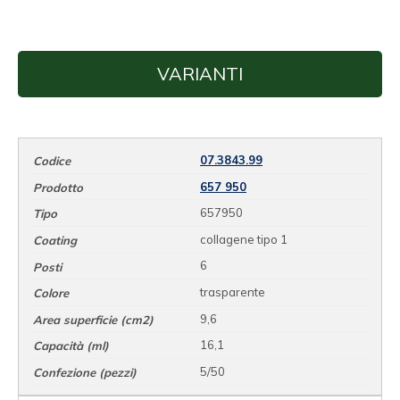
VARIANTI
07.3843.99
657 950
657950
collagene tipo 1
6
trasparente
9,6
16,1
5/50