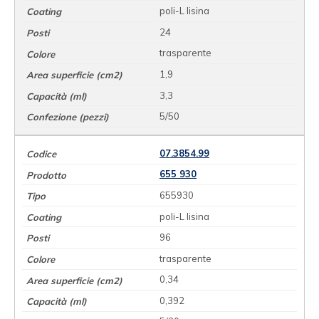
poli-L lisina
24
trasparente
1,9
3,3
5/50
07.3854.99
655 930
655930
poli-L lisina
96
trasparente
0,34
0,392