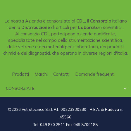
La nostra Azienda è consorziata al
CDL
, il
Consorzio
italiano
per la
Distribuzione
di articoli per
Laboratori
scientifici.
Al consorzio CDL partecipano aziende qualificate,
specializzate nel campo della strumentazione scientifica,
delle vetrerie e dei materiali per il laboratorio, dei prodotti
chimici e dei diagnostici, che operano in diverse regioni d'Italia.
Prodotti
Marchi
Contatti
Domande frequenti
CONSORZIATE

©2026 Vetrotecnica S.r.l. P.I.: 00223930280 - R.E.A. di Padova n.
45566
Tel. 049 870 2511 Fax 049 8700188