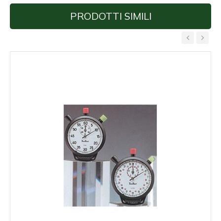
PRODOTTI SIMILI
‹
›